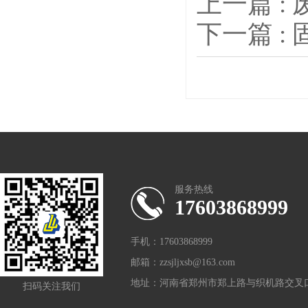
上一篇 
下一篇 
服务热线
17603868999
手机：17603868999
邮箱：zzsjljxsb@163.com
地址：河南省郑州市郑上路与织机路交叉口
扫码关注我们