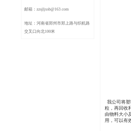
邮箱：zzsjljxsb@163.com
地址：河南省郑州市郑上路与织机路
交叉口向北100米
我公司将塑
粒，再回收
由物料大小
用，可以有