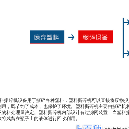
料撕碎机设备用于撕碎各种塑料，塑料撕碎机可以直接将废物投
利用，既节约了成本，也保护了环境。塑料撕碎机主要由撕碎机
及物料处理量决定。塑料撕碎机内部设计有过滤网装置，当塑料
效将残留在瓶子上的液体进行回收利用。