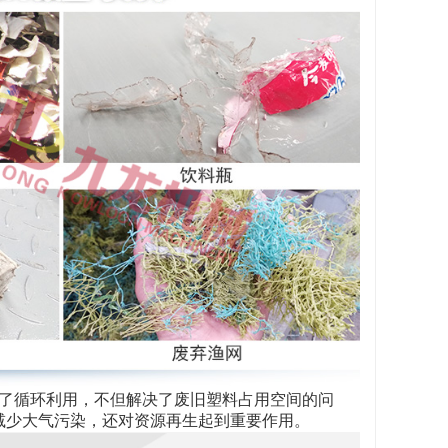
了循环利用，不但解决了废旧塑料占用空间的问
减少大气污染，还对资源再生起到重要作用。