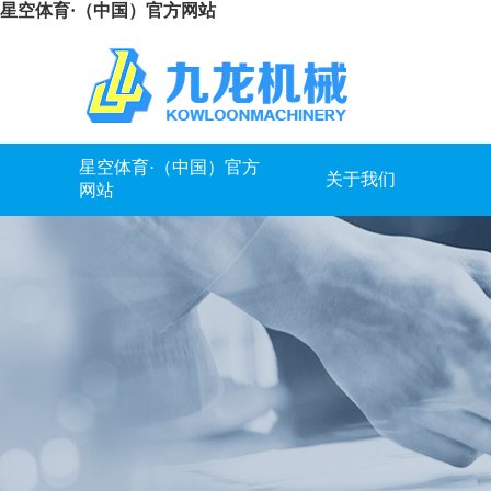
星空体育·（中国）官方网站
星空体育·（中国）官方
关于我们
网站