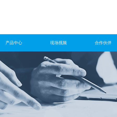
产品中心
现场视频
合作伙伴