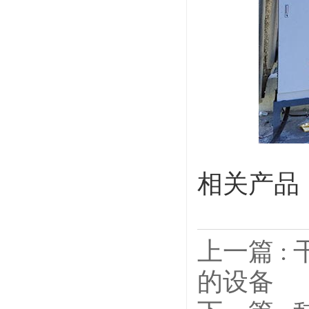
相关产品
上一篇 
的设备