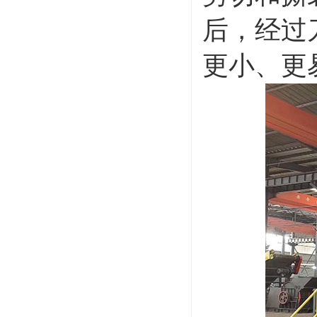
后，经过
更小、更