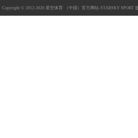
Copyright © 2012-2020 星空体育·（中国）官方网站-STARSKY SPOR