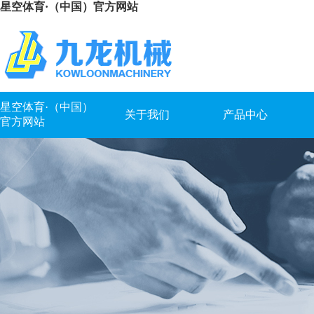
星空体育·（中国）官方网站
星空体育·（中国）
关于我们
产品中心
官方网站